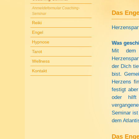
Anmeldeformular Coaching-
Das Enge
Seminar
Reiki
Herzenspart
Engel
Hypnose
Was geschi
Mit dem A
Tarot
Herzenspart
Wellness
der Dich ti
Kontakt
bist. Geme
Herzens fin
festigt abe
oder hilf
vergangene
Seminar ist
dem Atlanti
Das Enge