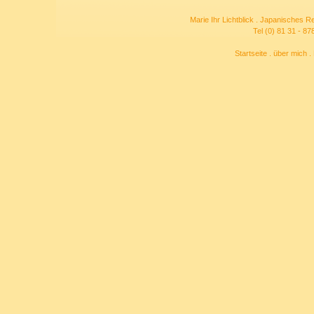
Marie Ihr Lichtblick . Japanisches R
Tel (0) 81 31 - 87
Startseite
.
über mich
.